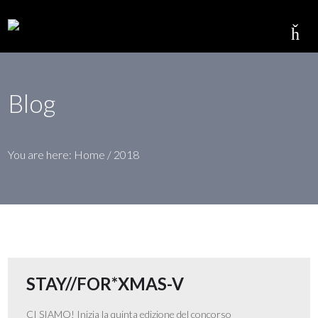
Blog
You are here:
Home
/
2018
STAY//FOR*XMAS-V
CI SIAMO! Inizia la quinta edizione del concorso