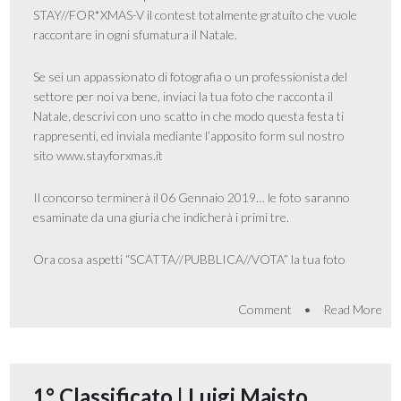
STAY//FOR*XMAS-V il contest totalmente gratuito che vuole
raccontare in ogni sfumatura il Natale.
Se sei un appassionato di fotografia o un professionista del
settore per noi va bene, inviaci la tua foto che racconta il
Natale, descrivi con uno scatto in che modo questa festa ti
rappresenti, ed inviala mediante l’apposito form sul nostro
sito www.stayforxmas.it
Il concorso terminerà il 06 Gennaio 2019… le foto saranno
esaminate da una giuria che indicherà i primi tre.
Ora cosa aspetti “SCATTA//PUBBLICA//VOTA” la tua foto
•
Comment
Read More
1° Classificato | Luigi Maisto